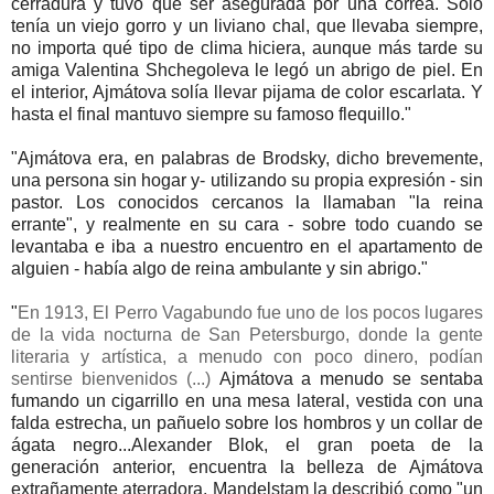
cerradura y tuvo que ser asegurada por una correa. Sólo
tenía un viejo gorro y un liviano chal, que llevaba siempre,
no importa qué tipo de clima hiciera, aunque más tarde su
amiga Valentina Shchegoleva le legó un abrigo de piel. En
el interior, Ajmátova solía llevar pijama de color escarlata. Y
hasta el final mantuvo siempre su famoso flequillo."
"Ajmátova era, en palabras de Brodsky, dicho brevemente,
una persona sin hogar y- utilizando su propia expresión - sin
pastor. Los conocidos cercanos la llamaban "la reina
errante", y realmente en su cara - sobre todo cuando se
levantaba e iba a nuestro encuentro en el apartamento de
alguien - había algo de reina ambulante y sin abrigo."
"
En 1913, El Perro Vagabundo fue uno de los pocos lugares
de la vida nocturna de San Petersburgo, donde la gente
literaria y artística, a menudo con poco dinero, podían
sentirse bienvenidos (...)
Ajm
átova a m
enudo se sentaba
fumando un cigarrillo en una mesa lateral, vestida con una
falda estrecha, un pañuelo sobre los hombros y un collar de
ágata negro...Alexander Blok, el gran poeta de la
generación anterior, encuentra la belleza de Ajmátova
extrañamente aterradora. Mandelstam la describió como "un